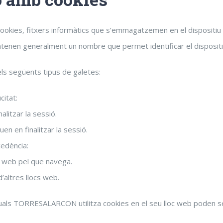
 cookies, fitxers informàtics que s’emmagatzemen en el dispositiu d
tenen generalment un nombre que permet identificar el dispositiu
 els següents tipus de galetes:
citat:
alitzar la sessió.
en en finalitzar la sessió.
cedència:
oc web pel que navega.
’altres llocs web.
 quals TORRESALARCON utilitza cookies en el seu lloc web poden s