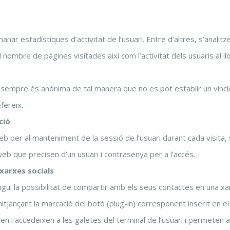
anar estadístiques d’activitat de l’usuari. Entre d’altres, s’analit
l nombre de pàgines visitades així com l’activitat dels usuaris al ll
 sempre és anònima de tal manera que no es pot establir un vincle
fereix.
ció
 web per al manteniment de la sessió de l’usuari durant cada visita
web que precisen d’un usuari i contrasenya per a l’accés.
xarxes socials
ngui la possibilitat de compartir amb els seus contactes en una xar
 mitjançant la marcació del botó (plug-in) corresponent inserit en el
 i accedeixen a les galetes del terminal de l’usuari i permeten a 