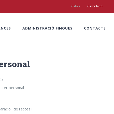
Català
Castellano
ANCES
ADMINISTRACIÓ FINQUES
CONTACTE
personal
eb
àcter personal
ació i de l’accés i