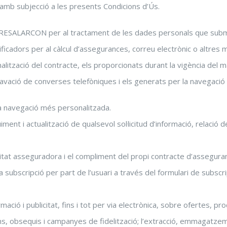
 amb subjecció a les presents Condicions d’Ús.
RRESALARCON per al tractament de les dades personals que submi
ificadors per al càlcul d’assegurances, correu electrònic o altres mi
malització del contracte, els proporcionats durant la vigència del m
ravació de converses telefòniques i els generats per la navegació 
una navegació més personalitzada.
iment i actualització de qualsevol sol·licitud d’informació, relació 
ivitat asseguradora i el compliment del propi contracte d’assegura
 subscripció per part de l’usuari a través del formulari de subscri
mació i publicitat, fins i tot per via electrònica, sobre ofertes, 
s, obsequis i campanyes de fidelització; l’extracció, emmagatze