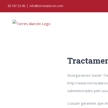
Skip
93 767 23 06
|
info@torresalarcon.com
to
content
Tractament
Assegurances Xavier Tor
http://www.torresalarco
subministrades pels usua
L’usuari garanteix que é