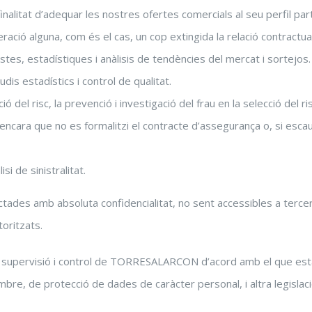
nalitat d’adequar les nostres ofertes comercials al seu perfil parti
ració alguna, com és el cas, un cop extingida la relació contractual
stes, estadístiques i anàlisis de tendències del mercat i sortejos.
udis estadístics i control de qualitat.
ció del risc, la prevenció i investigació del frau en la selecció del ri
ot encara que no es formalitzi el contracte d’assegurança o, si escau
isi de sinistralitat.
tades amb absoluta confidencialitat, no sent accessibles a tercers
toritzats.
la supervisió i control de TORRESALARCON d’acord amb el que esta
e, de protecció de dades de caràcter personal, i altra legislació