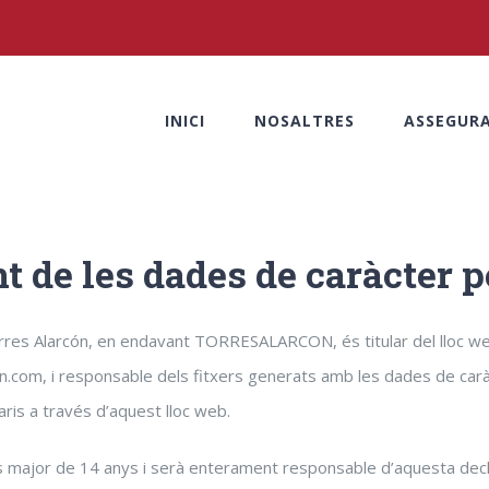
Cerca
…
INICI
NOSALTRES
ASSEGUR
 de les dades de caràcter 
res Alarcón, en endavant TORRESALARCON, és titular del lloc w
n.com, i responsable dels fitxers generats amb les dades de car
ris a través d’aquest lloc web.
s major de 14 anys i serà enterament responsable d’aquesta declar