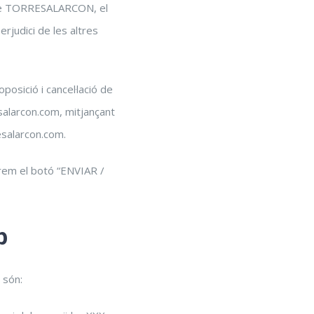
nt-se TORRESALARCON, el
erjudici de les altres
posició i cancel·lació de
alarcon.com, mitjançant
esalarcon.com.
prem el botó “ENVIAR /
b
 són: