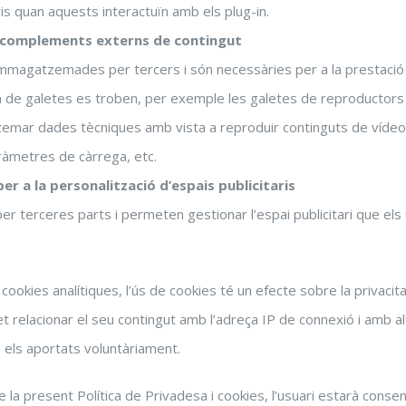
ris quan aquests interactuïn amb els plug-in.
r complements externs de contingut
magatzemades per tercers i són necessàries per a la prestació d
a de galetes es troben, per exemple les galetes de reproductors
zemar dades tècniques amb vista a reproduir continguts de vídeo
aràmetres de càrrega, etc.
er a la personalització d’espais publicitaris
erceres parts i permeten gestionar l’espai publicitari que els u
cookies analítiques, l’ús de cookies té un efecte sobre la privacit
t relacionar el seu contingut amb l’adreça IP de connexió i amb a
m els aportats voluntàriament.
e la present Política de Privadesa i cookies, l’usuari estarà conse