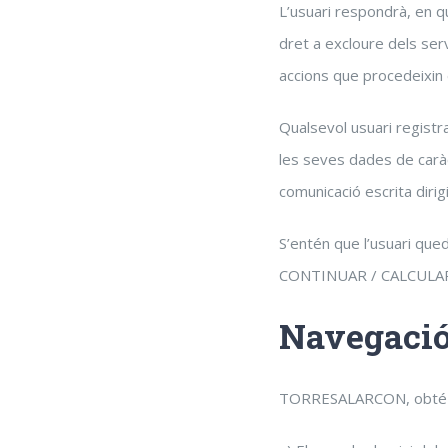
L’usuari respondrà, en q
dret a excloure dels serv
accions que procedeixin 
Qualsevol usuari registra
les seves dades de carà
comunicació escrita dir
S’entén que l’usuari que
CONTINUAR / CALCULAR” q
Navegació
TORRESALARCON, obté in