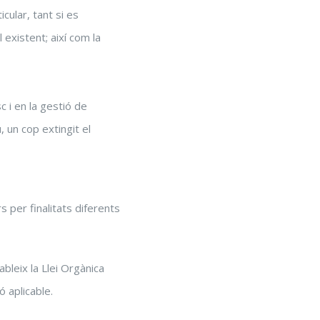
cular, tant si es
 existent; així com la
sc i en la gestió de
, un cop extingit el
 per finalitats diferents
bleix la Llei Orgànica
 aplicable.