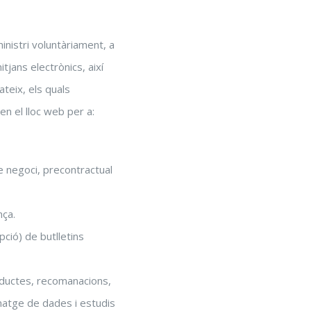
nistri voluntàriament, a
tjans electrònics, així
ateix, els quals
en el lloc web per a:
de negoci, precontractual
nça.
pció) de butlletins
productes, recomanacions,
matge de dades i estudis