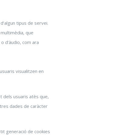
’algun tipus de servei.
 multimèdia, que
 o d’àudio, com ara
suaris visualitzen en
at dels usuaris atès que,
ltres dades de caràcter
ntit generació de cookies