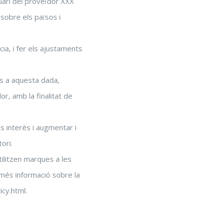
uari del proveïdor XXX
sobre els països i
ia, i fer els ajustaments
ies a aquesta dada,
r, amb la finalitat de
s interès i augmentar i
ori.
ilitzen marques a les
 més informació sobre la
cy.html.