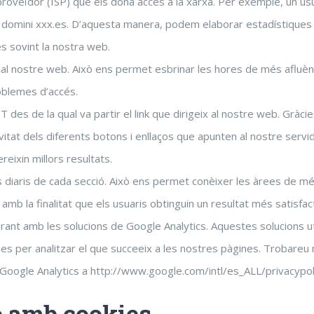
proveïdor (ISP) que els dóna accés a la xarxa. Per exemple, un us
l domini xxx.es. D’aquesta manera, podem elaborar estadístiques 
s sovint la nostra web.
s al nostre web. Això ens permet esbrinar les hores de més afluènc
oblemes d’accés.
 des de la qual va partir el link que dirigeix ​​al nostre web. Gràc
itat dels diferents botons i enllaços que apunten al nostre servido
reixin millors resultats.
s diaris de cada secció. Això ens permet conèixer les àrees de mé
 amb la finalitat que els usuaris obtinguin un resultat més satisfact
rant amb les solucions de Google Analytics. Aquestes solucions ut
es per analitzar el que succeeix a les nostres pàgines. Trobareu
 Google Analytics a http://www.google.com/intl/es_ALL/privacypoli
 amb cookies