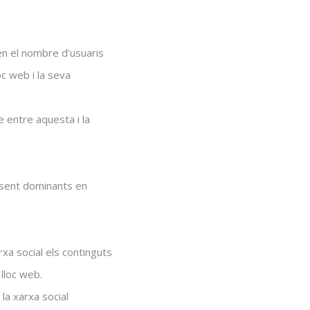
zen el nombre d’usuaris
oc web i la seva
 entre aquesta i la
, sent dominants en
xa social els continguts
 lloc web.
la xarxa social