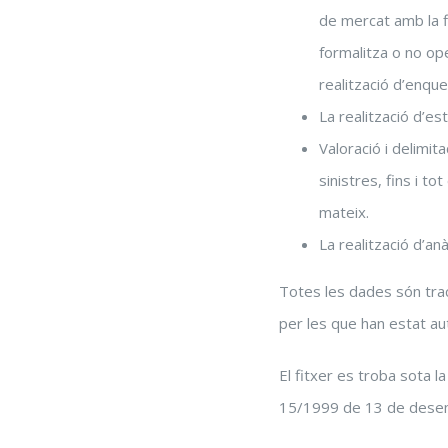
de mercat amb la fi
formalitza o no ope
realització d’enque
La realització d’est
Valoració i delimita
sinistres, fins i t
mateix.
La realització d’anàl
Totes les dades són trac
per les que han estat au
El fitxer es troba sota 
15/1999 de 13 de desembr