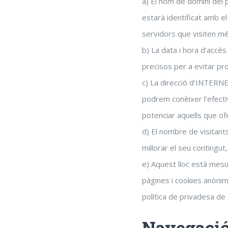
a) El nom de domini del 
estarà identificat amb e
servidors que visiten mé
b) La data i hora d’accé
precisos per a evitar pr
c) La direcció d’INTERNET
podrem conèixer l’efectiv
potenciar aquells que ofe
d) El nombre de visitant
millorar el seu contingut,
e) Aquest lloc està mesu
pàgines i cookies anònim
política de privadesa de
Navegació